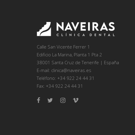
Calle San Vicente Ferrer 1
Edificio La Marina, Planta 1 Pta 2
38001 Santa Cruz de Tenerife | España
E-mail: clinica@naveiras.es
Teléfono: +34 922 24 44 31
Fax: +34 922 24 44 31