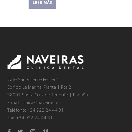
LEER MÁS
Calle San Vicente Ferrer 1
Edificio La Marina, Planta 1 Pta 2
38001 Santa Cruz de Tenerife | España
E-mail: clinica@naveiras.es
Teléfono: +34 922 24 44 31
Fax: +34 922 24 44 31