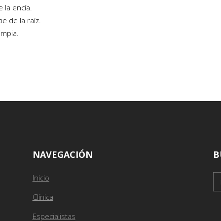
e la encía.
e de la raíz.
impia.
NAVEGACIÓN
B
Inicio
Clínica
Especialistas