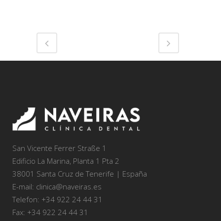
San Vicente Ferrer Straße 1
Edificio La Marina, Planta 1 Pta 2
38001 Santa Cruz de Tenerife | España
E-mail: clinica@naveiras.es
Telefon: +34 922 24 44 31
Fax: +34 922 24 44 31