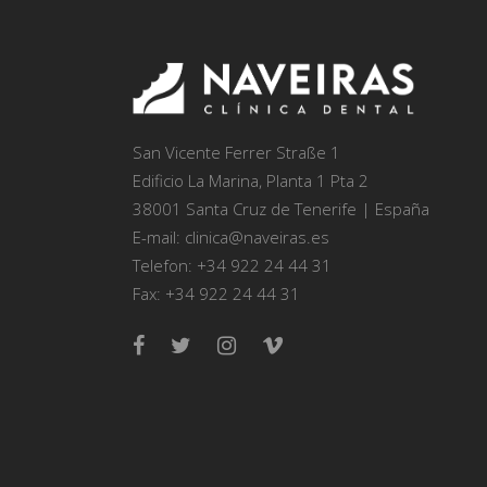
San Vicente Ferrer Straße 1
Edificio La Marina, Planta 1 Pta 2
38001 Santa Cruz de Tenerife | España
E-mail: clinica@naveiras.es
Telefon: +34 922 24 44 31
Fax: +34 922 24 44 31