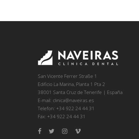
San Vicente Ferrer Straße 1
Edificio La Marina, Planta 1 Pta 2
38001 Santa Cruz de Tenerife | España
E-mail: clinica@naveiras.es
Telefon: +34 922 24 44 31
Fax: +34 922 24 44 31