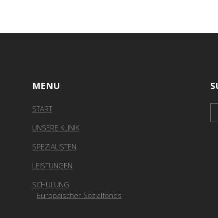
MENU
S
START
UNSERE KLINIK
SPEZIALISTEN
LEISTUNGEN
SCHULUNG
Europäischer Sozialfonds